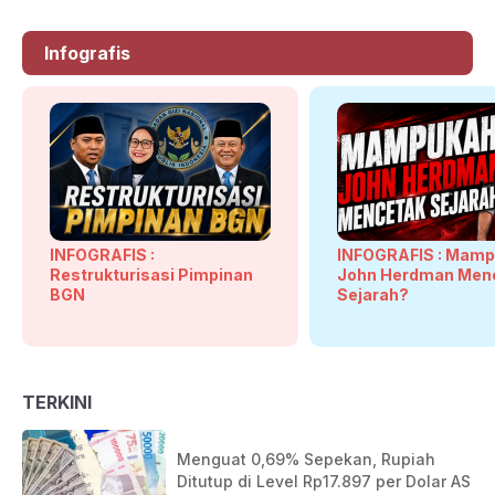
Infografis
INFOGRAFIS :
INFOGRAFIS : Mam
Restrukturisasi Pimpinan
John Herdman Men
BGN
Sejarah?
TERKINI
Menguat 0,69% Sepekan, Rupiah
Ditutup di Level Rp17.897 per Dolar AS