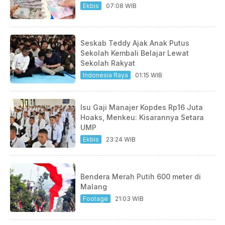
Ekbis
07:08 WIB
Seskab Teddy Ajak Anak Putus
Sekolah Kembali Belajar Lewat
Sekolah Rakyat
Indonesia Raya
01:15 WIB
Isu Gaji Manajer Kopdes Rp16 Juta
Hoaks, Menkeu: Kisarannya Setara
UMP
Ekbis
23:24 WIB
Bendera Merah Putih 600 meter di
Malang
Footage
21:03 WIB