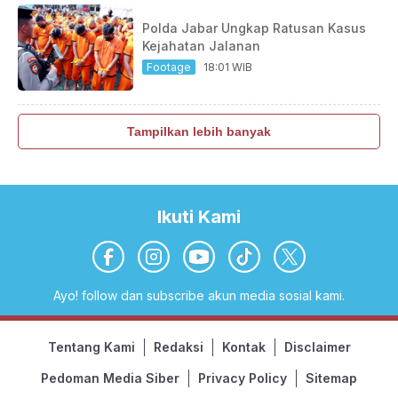
Polda Jabar Ungkap Ratusan Kasus
Kejahatan Jalanan
Footage
18:01 WIB
Tampilkan lebih banyak
Ikuti Kami
Ayo! follow dan subscribe akun media sosial kami.
Tentang Kami
Redaksi
Kontak
Disclaimer
Pedoman Media Siber
Privacy Policy
Sitemap