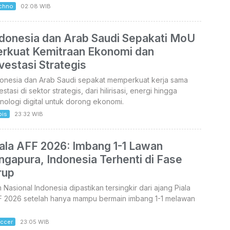
chno
02:08 WIB
ndonesia dan Arab Saudi Sepakati MoU
erkuat Kemitraan Ekonomi dan
vestasi Strategis
donesia dan Arab Saudi sepakat memperkuat kerja sama
estasi di sektor strategis, dari hilirisasi, energi hingga
nologi digital untuk dorong ekonomi.
bis
23:32 WIB
iala AFF 2026: Imbang 1-1 Lawan
ngapura, Indonesia Terhenti di Fase
rup
 Nasional Indonesia dipastikan tersingkir dari ajang Piala
F 2026 setelah hanya mampu bermain imbang 1-1 melawan
ccer
23:05 WIB