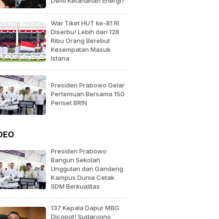
Demi Ketahanan Energi?
War Tiket HUT ke-81 RI
Diserbu! Lebih dari 128
Ribu Orang Berebut
Kesempatan Masuk
Istana
Presiden Prabowo Gelar
Pertemuan Bersama 150
Periset BRIN
DEO
Presiden Prabowo
Bangun Sekolah
Unggulan dan Gandeng
Kampus Dunia Cetak
SDM Berkualitas
137 Kepala Dapur MBG
Dicopot! Sudaryono