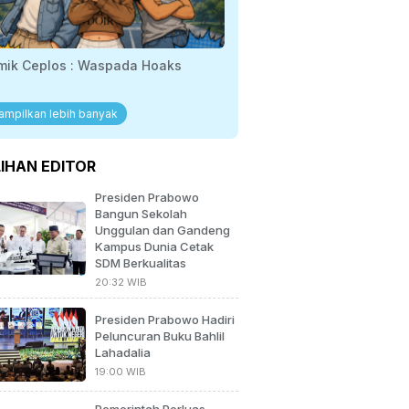
mik Ceplos : Waspada Hoaks
ampilkan lebih banyak
LIHAN EDITOR
Presiden Prabowo
Bangun Sekolah
Unggulan dan Gandeng
Kampus Dunia Cetak
SDM Berkualitas
20:32 WIB
Presiden Prabowo Hadiri
Peluncuran Buku Bahlil
Lahadalia
19:00 WIB