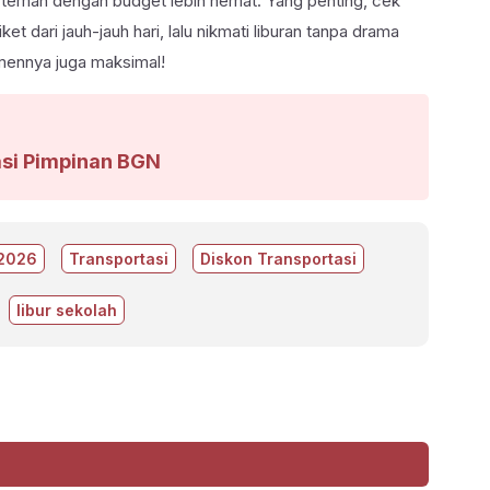
u teman dengan budget lebih hemat. Yang penting, cek
t dari jauh-jauh hari, lalu nikmati liburan tanpa drama
mennya juga maksimal!
asi Pimpinan BGN
 2026
Transportasi
Diskon Transportasi
libur sekolah