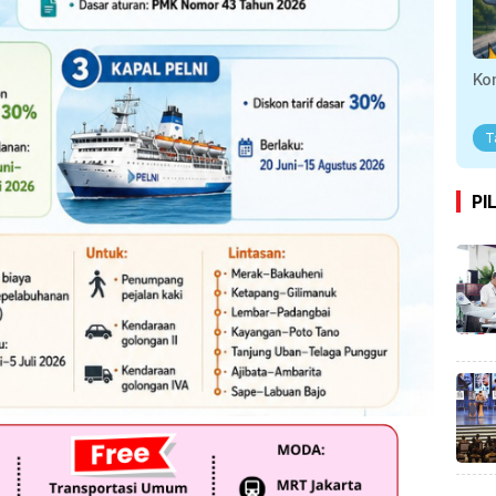
Ko
T
PI