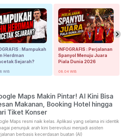
OGRAFIS : Mampukah
INFOGRAFIS : Perjalanan
INFOG
n Herdman
Spanyol Menuju Juara
B50, 
cetak Sejarah?
Piala Dunia 2026
8 WIB
08.04 WIB
11.02 W
ogle Maps Makin Pintar! AI Kini Bisa
esan Makanan, Booking Hotel hingga
ri Tiket Konser
gle Maps resmi naik kelas. Aplikasi yang selama ini identik
agai penunjuk arah kini berevolusi menjadi asisten
jalanan berbasis kecerdasan buatan (AI)