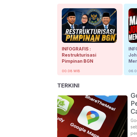
INFOGRAFIS :
INF
Restrukturisasi
Joh
Pimpinan BGN
Men
00.08 WIB
06.0
TERKINI
Go
P
Ca
Goo
seb
per