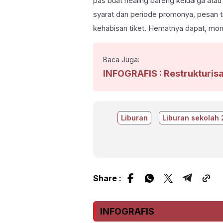
pas buat healing bareng keluarga ata
syarat dan periode promonya, pesan tike
kehabisan tiket. Hematnya dapat, mo
Baca Juga:
INFOGRAFIS : Restrukturis
Liburan
Liburan sekolah
Share :
INFOGRAFIS