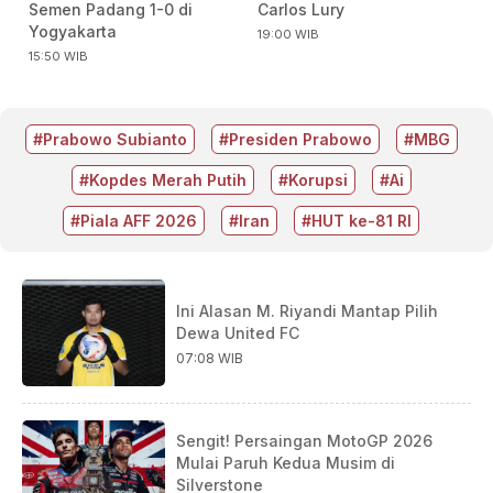
Semen Padang 1-0 di
Carlos Lury
Yogyakarta
19:00 WIB
15:50 WIB
#Prabowo Subianto
#Presiden Prabowo
#MBG
#Kopdes Merah Putih
#Korupsi
#Ai
#Piala AFF 2026
#Iran
#HUT ke-81 RI
Ini Alasan M. Riyandi Mantap Pilih
Dewa United FC
07:08 WIB
Sengit! Persaingan MotoGP 2026
Mulai Paruh Kedua Musim di
Silverstone