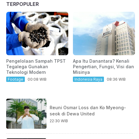
TERPOPULER
Pengelolaan Sampah TPST
Apa Itu Danantara? Kenali
Tegalega Gunakan
Pengertian, Fungsi, Visi dan
Teknologi Modern
Misinya
Footage
00:08 WIB
Indonesia Raya
08:36 WIB
Reuni Osmar Loss dan Ko Myeong-
seok di Dewa United
22:30 WIB