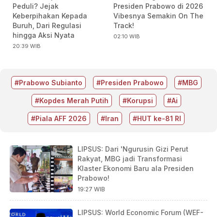
Peduli? Jejak
Presiden Prabowo di 2026
Keberpihakan Kepada
Vibesnya Semakin On The
Buruh, Dari Regulasi
Track!
hingga Aksi Nyata
02:10 WIB
20:39 WIB
#Prabowo Subianto
#Presiden Prabowo
#MBG
#Kopdes Merah Putih
#Korupsi
#Ai
#Piala AFF 2026
#Iran
#HUT ke-81 RI
LIPSUS: Dari 'Ngurusin Gizi Perut
Rakyat, MBG jadi Transformasi
Klaster Ekonomi Baru ala Presiden
Prabowo!
19:27 WIB
LIPSUS: World Economic Forum (WEF-