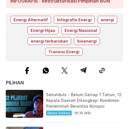
INFOGRAFIS : Restrukturisasi Pimpinan BGN
Energi Alternatif
Infografis Energi
energi
Energi Hijau
Energi Nasional
energi terbarukan
bioenergi
Transisi Energi
PILIHAN
Sebatduls - Belum Genap 1 Tahun, 12
Kepala Daerah Ditangkap: Komitmen
Pemerintah Berantas Korupsi
News Videos
18:35 WIB