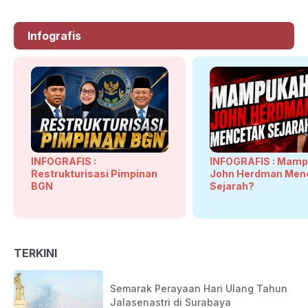
Infografis
INFOGRAFIS :
INFOGRAFIS : Mam
Restrukturisasi Pimpinan
John Herdman Men
BGN
Sejarah?
TERKINI
Semarak Perayaan Hari Ulang Tahun
Jalasenastri di Surabaya