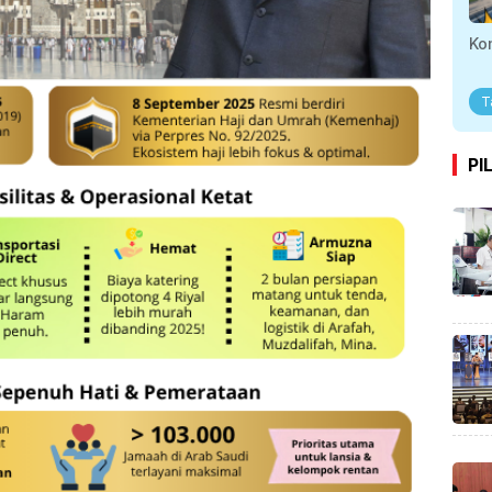
Ko
T
PI