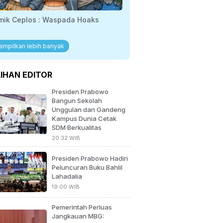
mik Ceplos : Waspada Hoaks
ampilkan lebih banyak
LIHAN EDITOR
Presiden Prabowo
Bangun Sekolah
Unggulan dan Gandeng
Kampus Dunia Cetak
SDM Berkualitas
20:32 WIB
Presiden Prabowo Hadiri
Peluncuran Buku Bahlil
Lahadalia
19:00 WIB
Pemerintah Perluas
Jangkauan MBG: