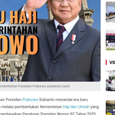
VI
Pemerintahan Presiden Prabowo (astakom.com)
han Presiden
Prabowo
Subianto menandai era baru
a melalui pembentukan Kementerian
Haji dan Umrah
yang
 berdasarkan Peraturan Presiden Nomor 92 Tahun 2025.