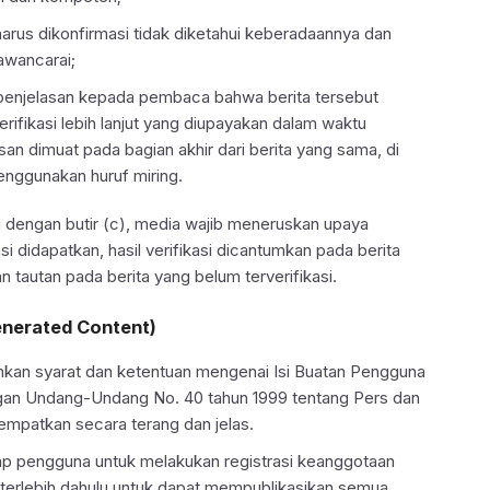
arus dikonfirmasi tidak diketahui keberadaannya dan
awancarai;
enjelasan kepada pembaca bahwa berita tersebut
ifikasi lebih lanjut yang diupayakan dalam waktu
an dimuat pada bagian akhir dari berita yang sama, di
nggunakan huruf miring.
 dengan butir (c), media wajib meneruskan upaya
kasi didapatkan, hasil verifikasi dicantumkan pada berita
 tautan pada berita yang belum terverifikasi.
enerated Content)
kan syarat dan ketentuan mengenai Isi Buatan Pengguna
gan Undang-Undang No. 40 tahun 1999 tentang Pers dan
itempatkan secara terang dan jelas.
ap pengguna untuk melakukan registrasi keanggotaan
 terlebih dahulu untuk dapat mempublikasikan semua