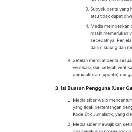
Subyek berita yang h
atau tidak dapat diw
Media memberikan p
masih memerlukan ver
secepatnya. Penjelas
dalam kurung dan me
Setelah memuat berita sesuai
verifikasi, dan setelah verifi
pemutakhiran (update) dengan
3. Isi Buatan Pengguna (User G
Media siber wajib mencantum
yang tidak bertentangan den
Kode Etik Jurnalistik, yang d
Media siber mewajibkan seti
dan melakukan proses log-in