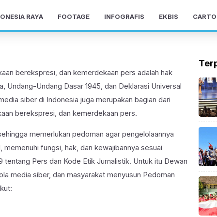
ONESIA RAYA
FOOTAGE
INFOGRAFIS
EKBIS
CARTO
Ter
an berekspresi, dan kemerdekaan pers adalah hak
ila, Undang-Undang Dasar 1945, dan Deklarasi Universal
dia siber di Indonesia juga merupakan bagian dari
an berekspresi, dan kemerdekaan pers.
s sehingga memerlukan pedoman agar pengelolaannya
l, memenuhi fungsi, hak, dan kewajibannya sesuai
entang Pers dan Kode Etik Jurnalistik. Untuk itu Dewan
lola media siber, dan masyarakat menyusun Pedoman
kut: