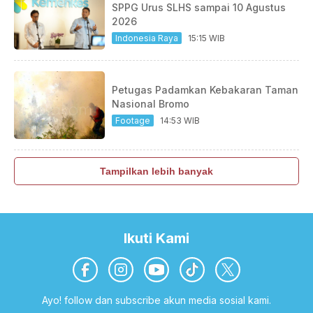
SPPG Urus SLHS sampai 10 Agustus
2026
Indonesia Raya
15:15 WIB
Petugas Padamkan Kebakaran Taman
Nasional Bromo
Footage
14:53 WIB
Tampilkan lebih banyak
Ikuti Kami
Ayo! follow dan subscribe akun media sosial kami.