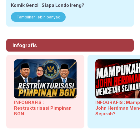
Komik Genzi : Siapa Londo Ireng?
Tampilkan lebih banyak
Infografis
INFOGRAFIS :
INFOGRAFIS : Mam
Restrukturisasi Pimpinan
John Herdman Men
BGN
Sejarah?