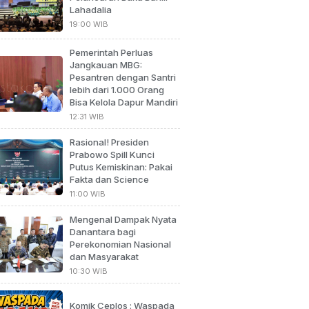
Lahadalia
19:00 WIB
Pemerintah Perluas
Jangkauan MBG:
Pesantren dengan Santri
lebih dari 1.000 Orang
Bisa Kelola Dapur Mandiri
12:31 WIB
Rasional! Presiden
Prabowo Spill Kunci
Putus Kemiskinan: Pakai
Fakta dan Science
11:00 WIB
Mengenal Dampak Nyata
Danantara bagi
Perekonomian Nasional
dan Masyarakat
10:30 WIB
Komik Ceplos : Waspada