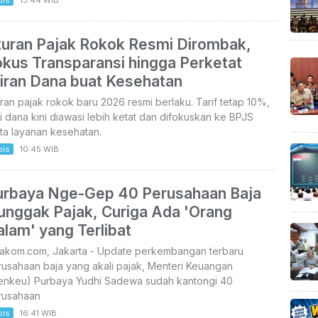
bis
13:44 WIB
turan Pajak Rokok Resmi Dirombak,
okus Transparansi hingga Perketat
liran Dana buat Kesehatan
ran pajak rokok baru 2026 resmi berlaku. Tarif tetap 10%,
i dana kini diawasi lebih ketat dan difokuskan ke BPJS
ta layanan kesehatan.
bis
10:45 WIB
urbaya Nge-Gep 40 Perusahaan Baja
unggak Pajak, Curiga Ada 'Orang
lam' yang Terlibat
takom.com, Jakarta - Update perkembangan terbaru
usahaan baja yang akali pajak, Menteri Keuangan
enkeu) Purbaya Yudhi Sadewa sudah kantongi 40
rusahaan
bis
16:41 WIB