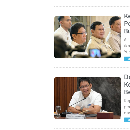
Ke
P
Bu
Ast
(ka
Yu
Ek
D
K
B
Rep
pe
dan
Ek