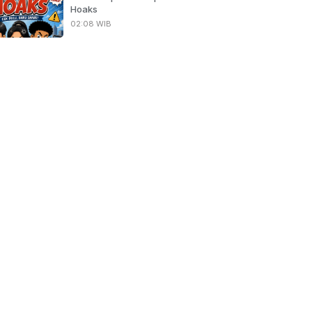
Hoaks
02:08 WIB