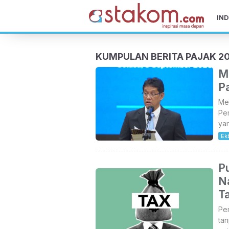
IND
KUMPULAN BERITA PAJAK 2
M
Pa
Men
Pe
ya
Ek
Pu
N
Ta
Pem
tan