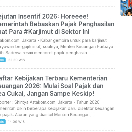
jutan Insentif 2026: Horeeee!
emerintah Bebaskan Pajak Penghasilan
at Para #Karjimut di Sektor Ini
akom.com, Jakarta - Kabar gembira untuk para karjimut
ryawan bergajih imut) soalnya, Menteri Keuangan Purbaya
dhi Sadewa resmi mencoret pajak penghasila
bis
22:20 WIB
aftar Kebijakan Terbaru Kementerian
euangan 2026: Mulai Soal Pajak dan
ea Cukai, Jangan Sampe Keskip!
orter : Shintya Astakom.com, Jakarta - Tahun 2026
merintah bikin beberapa kebijakan baru disektor keuangan
 pajak. Aturan yang diambil Menteri Keuangan,
bis
14:09 WIB