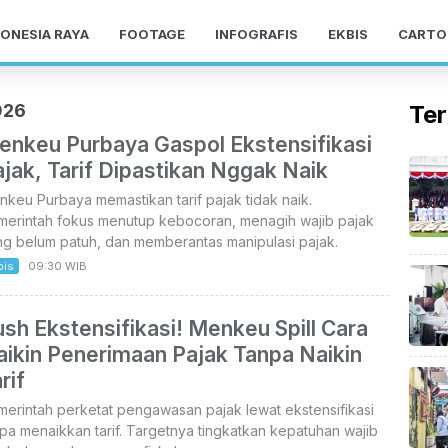
ONESIA RAYA
FOOTAGE
INFOGRAFIS
EKBIS
CARTO
026
Ter
enkeu Purbaya Gaspol Ekstensifikasi
jak, Tarif Dipastikan Nggak Naik
keu Purbaya memastikan tarif pajak tidak naik.
merintah fokus menutup kebocoran, menagih wajib pajak
ng belum patuh, dan memberantas manipulasi pajak.
bis
09:30 WIB
sh Ekstensifikasi! Menkeu Spill Cara
aikin Penerimaan Pajak Tanpa Naikin
rif
erintah perketat pengawasan pajak lewat ekstensifikasi
pa menaikkan tarif. Targetnya tingkatkan kepatuhan wajib