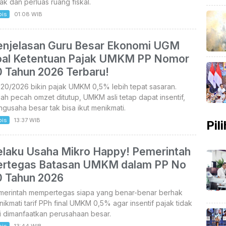
ak dan perluas ruang fiskal.
bis
01:08 WIB
enjelasan Guru Besar Ekonomi UGM
oal Ketentuan Pajak UMKM PP Nomor
0 Tahun 2026 Terbaru!
20/2026 bikin pajak UMKM 0,5% lebih tepat sasaran.
ah pecah omzet ditutup, UMKM asli tetap dapat insentif,
gusaha besar tak bisa ikut menikmati.
bis
13:37 WIB
Pil
elaku Usaha Mikro Happy! Pemerintah
ertegas Batasan UMKM dalam PP No
0 Tahun 2026
merintah mempertegas siapa yang benar-benar berhak
ikmati tarif PPh final UMKM 0,5% agar insentif pajak tidak
i dimanfaatkan perusahaan besar.