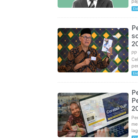
paj
Ek
P
s
2
PP 
Cel
pen
Ek
P
P
2
Pe
men
lag