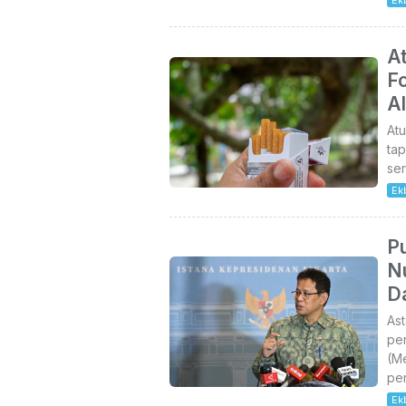
Ek
A
F
A
Atu
tap
ser
Ek
P
N
Da
As
per
(M
pe
Ek