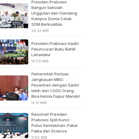
Presiden Prabowo
Bangun Sekolah
Unggulan dan Gandeng
Kampus Dunia Cetak
SDM Berkualitas
20:32 WIB
Presiden Prabowo Hadiri
Peluncuran Buku Bahlil
Lahadalia
19:00 WIB
Pemerintah Perluas
Jangkauan MBG:
Pesantren dengan Santri
lebih dari 1.000 Orang
Bisa Kelola Dapur Mandiri
12:31 WIB
Rasional! Presiden
Prabowo Spill Kunci
Putus Kemiskinan: Pakai
Fakta dan Science
11:00 WIB