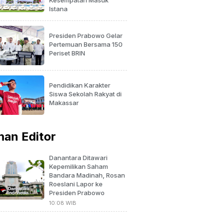
Istana
Presiden Prabowo Gelar
Pertemuan Bersama 150
Periset BRIN
Pendidikan Karakter
Siswa Sekolah Rakyat di
Makassar
ihan Editor
Danantara Ditawari
Kepemilikan Saham
Bandara Madinah, Rosan
Roeslani Lapor ke
Presiden Prabowo
10:08 WIB