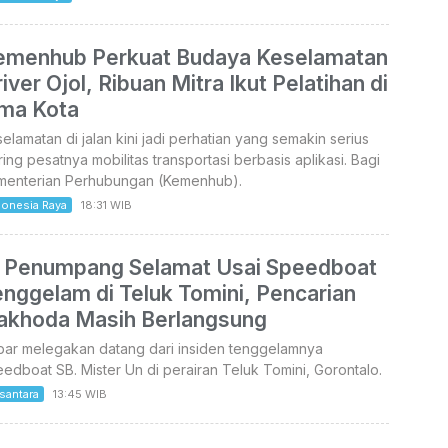
emenhub Perkuat Budaya Keselamatan
iver Ojol, Ribuan Mitra Ikut Pelatihan di
ima Kota
elamatan di jalan kini jadi perhatian yang semakin serius
ring pesatnya mobilitas transportasi berbasis aplikasi. Bagi
menterian Perhubungan (Kemenhub).
donesia Raya
18:31 WIB
2 Penumpang Selamat Usai Speedboat
nggelam di Teluk Tomini, Pencarian
akhoda Masih Berlangsung
bar melegakan datang dari insiden tenggelamnya
edboat SB. Mister Un di perairan Teluk Tomini, Gorontalo.
santara
13:45 WIB