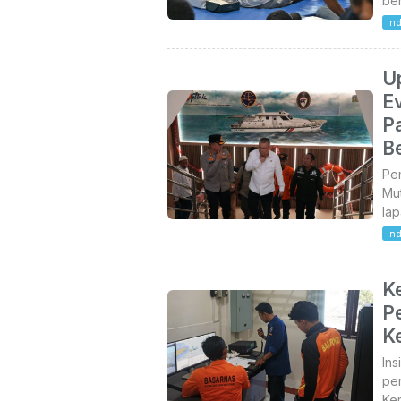
be
In
U
Ev
P
Be
Pe
Mut
la
In
K
P
K
Ins
pe
Ke