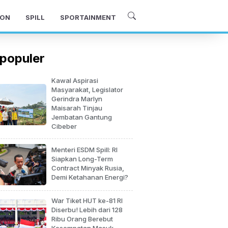
ON
SPILL
SPORTAINMENT
populer
Kawal Aspirasi
Masyarakat, Legislator
Gerindra Marlyn
Maisarah Tinjau
Jembatan Gantung
Cibeber
Menteri ESDM Spill: RI
Siapkan Long-Term
Contract Minyak Rusia,
Demi Ketahanan Energi?
War Tiket HUT ke-81 RI
Diserbu! Lebih dari 128
Ribu Orang Berebut
Kesempatan Masuk