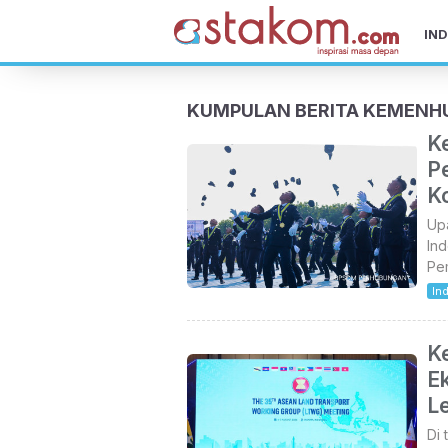
IND
KUMPULAN BERITA KEMENH
K
P
K
Upa
Ind
Pem
In
K
E
L
Di 