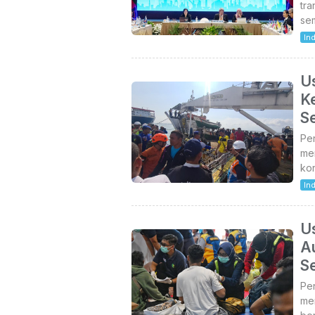
tra
sem
In
U
K
Se
Pen
mem
ko
In
U
A
Se
Pen
me