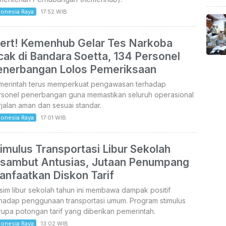
donesia Raya
17:52 WIB
lert! Kemenhub Gelar Tes Narkoba
ak di Bandara Soetta, 134 Personel
enerbangan Lolos Pemeriksaan
merintah terus memperkuat pengawasan terhadap
rsonel penerbangan guna memastikan seluruh operasional
jalan aman dan sesuai standar.
donesia Raya
17:01 WIB
imulus Transportasi Libur Sekolah
isambut Antusias, Jutaan Penumpang
anfaatkan Diskon Tarif
im libur sekolah tahun ini membawa dampak positif
rhadap penggunaan transportasi umum. Program stimulus
upa potongan tarif yang diberikan pemerintah.
donesia Raya
13:02 WIB