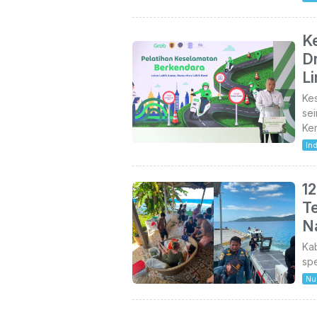
K
Dr
L
Kes
sei
Ke
In
1
Te
N
Ka
spe
Nu