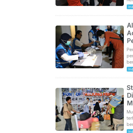
In
A
Ac
P
Pe
pe
ber
In
St
D
M
Mus
te
ber
In