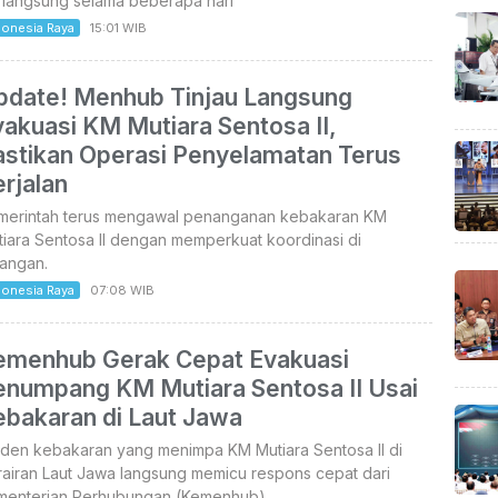
rlangsung selama beberapa hari
donesia Raya
15:01 WIB
pdate! Menhub Tinjau Langsung
akuasi KM Mutiara Sentosa II,
astikan Operasi Penyelamatan Terus
rjalan
merintah terus mengawal penanganan kebakaran KM
iara Sentosa II dengan memperkuat koordinasi di
pangan.
donesia Raya
07:08 WIB
emenhub Gerak Cepat Evakuasi
enumpang KM Mutiara Sentosa II Usai
ebakaran di Laut Jawa
iden kebakaran yang menimpa KM Mutiara Sentosa II di
rairan Laut Jawa langsung memicu respons cepat dari
menterian Perhubungan (Kemenhub).