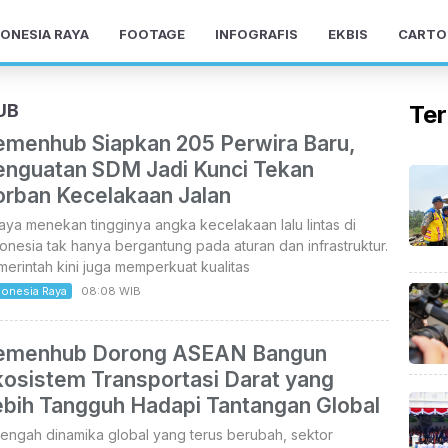
ONESIA RAYA
FOOTAGE
INFOGRAFIS
EKBIS
CARTO
UB
Ter
emenhub Siapkan 205 Perwira Baru,
enguatan SDM Jadi Kunci Tekan
orban Kecelakaan Jalan
ya menekan tingginya angka kecelakaan lalu lintas di
onesia tak hanya bergantung pada aturan dan infrastruktur.
erintah kini juga memperkuat kualitas
donesia Raya
08:08 WIB
emenhub Dorong ASEAN Bangun
kosistem Transportasi Darat yang
ebih Tangguh Hadapi Tantangan Global
tengah dinamika global yang terus berubah, sektor