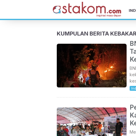
IND
KUMPULAN BERITA KEBAKA
B
Ta
K
BN
ke
kes
In
P
Ka
K
Men