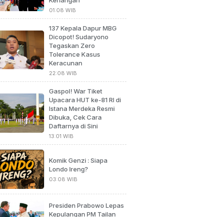
01:08 WIB
137 Kepala Dapur MBG
Dicopot! Sudaryono
Tegaskan Zero
Tolerance Kasus
Keracunan
22:08 WIB
Gaspol! War Tiket
Upacara HUT ke-81 RI di
Istana Merdeka Resmi
Dibuka, Cek Cara
Daftarnya di Sini
13:01 WIB
Komik Genzi : Siapa
Londo Ireng?
03:08 WIB
Presiden Prabowo Lepas
Kepulangan PM Tailan