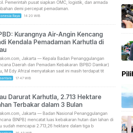
il. Pemerintah pusat siapkan OMC, logistik, dan armada
mbahan demi percepat pemadaman.
donesia Raya
14:20 WIB
PBD: Kurangnya Air-Angin Kencang
adi Kendala Pemadaman Karhutla di
iau
takom.com, Jakarta — Kepala Badan Penanggulangan
ncana Daerah dan Pemadam Kebakaran (BPBD Damkar)
u, M Edy Afrizal menyatakan saat ini masih terdapat tit
Pil
santara
17:47 WIB
au Darurat Karhutla, 2.713 Hektare
ahan Terbakar dalam 3 Bulan
takom.com, Jakarta — Badan Nasional Penanggulangan
ncana (BNPB) mencatat luas kebakaran hutan dan lahan di
u sudah mencapai 2.713,26 hektare dalam tiga b
santara
16:43 WIB