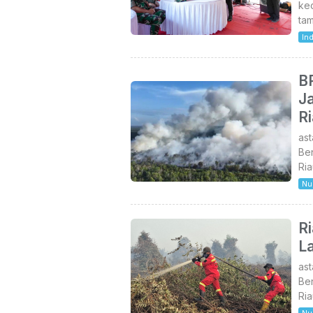
kec
ta
In
B
J
R
as
Be
Ria
Nu
Ri
L
as
Be
Ria
Nu