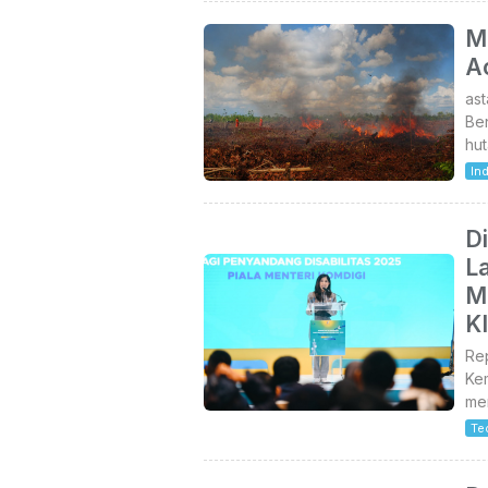
M
Ac
as
Be
hut
In
D
La
M
K
Re
Kem
men
Te