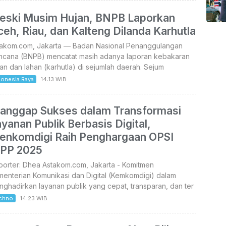
eski Musim Hujan, BNPB Laporkan
eh, Riau, dan Kalteng Dilanda Karhutla
takom.com, Jakarta — Badan Nasional Penanggulangan
ncana (BNPB) mencatat masih adanya laporan kebakaran
an dan lahan (karhutla) di sejumlah daerah. Sejum
donesia Raya
14:13 WIB
ianggap Sukses dalam Transformasi
yanan Publik Berbasis Digital,
enkomdigi Raih Penghargaan OPSI
IPP 2025
porter: Dhea Astakom.com, Jakarta - Komitmen
enterian Komunikasi dan Digital (Kemkomdigi) dalam
ghadirkan layanan publik yang cepat, transparan, dan ter
chno
14:23 WIB