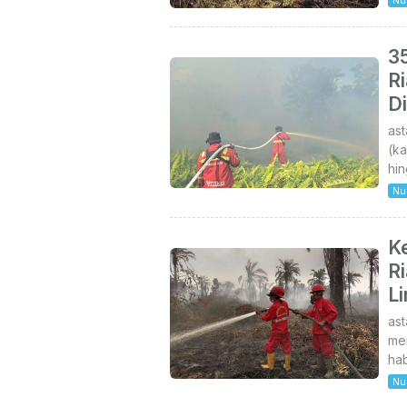
35
Ri
D
as
(ka
hin
Nu
Ke
R
L
as
me
hab
Nu