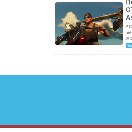
D
GT
A
As
me
202
Te