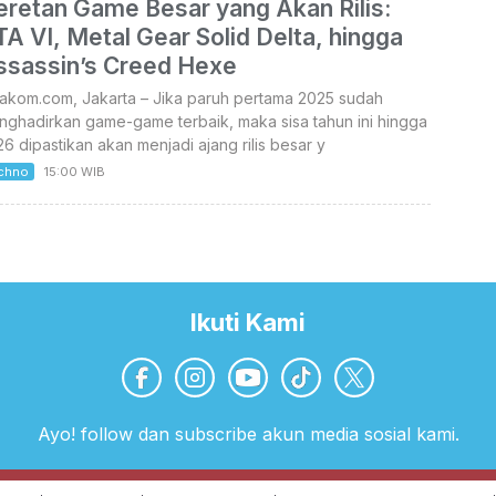
eretan Game Besar yang Akan Rilis:
A VI, Metal Gear Solid Delta, hingga
ssassin’s Creed Hexe
takom.com, Jakarta – Jika paruh pertama 2025 sudah
nghadirkan game-game terbaik, maka sisa tahun ini hingga
6 dipastikan akan menjadi ajang rilis besar y
chno
15:00 WIB
Ikuti Kami
Ayo! follow dan subscribe akun media sosial kami.