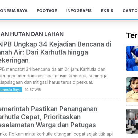
ONESIA RAYA
FOOTAGE
INFOGRAFIS
EKBIS
CARTO
RAN HUTAN DAN LAHAN
Ter
NPB Ungkap 34 Kejadian Bencana di
nah Air: Dari Karhutla hingga
ekeringan
PB mencatat 34 bencana dalam 24 jam. Karhutla dan
keringan mendominasi saat musim kemarau, sehingga
iapsiagaan dan mitigasi harus terus diperkuat.
donesia Raya
19:57 WIB
emerintah Pastikan Penanganan
rhutla Cepat, Prioritaskan
eselamatan Warga dan Petugas
ko Polkam minta karhutla ditangani cepat sejak titik api