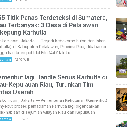
5 Titik Panas Terdeteksi di Sumatera,
au Terbanyak: 3 Desa di Pelalawan
ikepung Karhutla
takom.com, Jakarta — Terjadi kebakaran hutan dan lahan
rhutla) di Kabupaten Pelalawan, Provinsi Riau, dikabarkan
gga hari keempat Idul Fitri 1447 tak ku
santara
12:19 WIB
menhut lagi Handle Serius Karhutla di
iau-Kepulauan Riau, Turunkan Tim
intas Daerah
takom.com, Jakarta — Kementerian Kehutanan (Kemenhut)
nyebut proses pemadaman karhutla lagi digencarkan
is-habisan di sejumlah wilayah Riau dan Kepulauan
santara
11:10 WIB