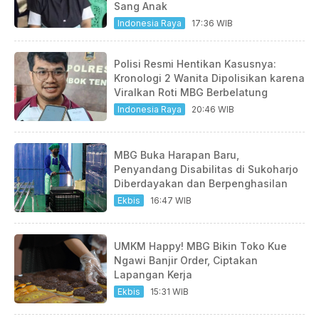
Sang Anak
Indonesia Raya
17:36 WIB
Polisi Resmi Hentikan Kasusnya:
Kronologi 2 Wanita Dipolisikan karena
Viralkan Roti MBG Berbelatung
Indonesia Raya
20:46 WIB
MBG Buka Harapan Baru,
Penyandang Disabilitas di Sukoharjo
Diberdayakan dan Berpenghasilan
Ekbis
16:47 WIB
UMKM Happy! MBG Bikin Toko Kue
Ngawi Banjir Order, Ciptakan
Lapangan Kerja
Ekbis
15:31 WIB