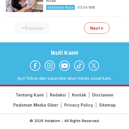
Anak
Indonesia Raya
03:04 WIB
« Previous
Next »
Ikuti Kami
Ayo! follow dan subscribe akun media sosial kami.
Tentang Kami
Redaksi
Kontak
Disclaimer
Pedoman Media Siber
Privacy Policy
Sitemap
© 2026 Astakom - All Rights Reserved.