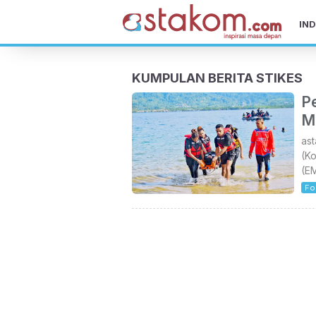
IND
KUMPULAN BERITA STIKES
Pe
M
as
(Ko
(E
Fo