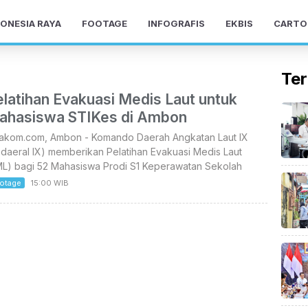
ONESIA RAYA
FOOTAGE
INFOGRAFIS
EKBIS
CARTO
Ter
latihan Evakuasi Medis Laut untuk
ahasiswa STIKes di Ambon
takom.com, Ambon - Komando Daerah Angkatan Laut lX
daeral IX) memberikan Pelatihan Evakuasi Medis Laut
ML) bagi 52 Mahasiswa Prodi S1 Keperawatan Sekolah
otage
15:00 WIB