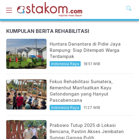
KUMPULAN BERITA REHABILITASI
Huntara Danantara di Pidie Jaya
Rampung: Siap Ditempati Warga
Terdampak
Indonesia Raya
18:51 WIB
Fokus Rehabilitasi Sumatera,
Kemenhut Manfaatkan Kayu
Gelondongan yang Hanyut
Pascabencana
Indonesia Raya
11:27 WIB
Prabowo Tutup 2025 di Lokasi
Bencana, Pastiin Akses Jembatan
Sungai Garoga Pulih