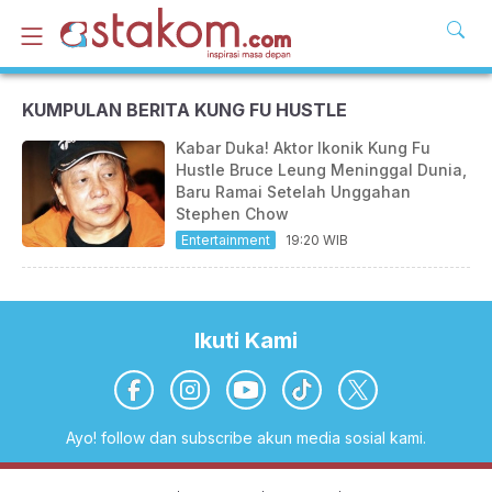
KUMPULAN BERITA KUNG FU HUSTLE
Kabar Duka! Aktor Ikonik Kung Fu
Hustle Bruce Leung Meninggal Dunia,
Baru Ramai Setelah Unggahan
Stephen Chow
Entertainment
19:20 WIB
Ikuti Kami
Ayo! follow dan subscribe akun media sosial kami.