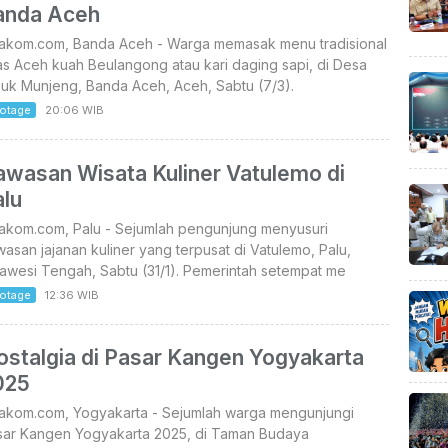
anda Aceh
takom.com, Banda Aceh - Warga memasak menu tradisional
s Aceh kuah Beulangong atau kari daging sapi, di Desa
uk Munjeng, Banda Aceh, Aceh, Sabtu (7/3).
otage
20:06 WIB
awasan Wisata Kuliner Vatulemo di
alu
takom.com, Palu - Sejumlah pengunjung menyusuri
asan jajanan kuliner yang terpusat di Vatulemo, Palu,
awesi Tengah, Sabtu (31/1). Pemerintah setempat me
otage
12:36 WIB
ostalgia di Pasar Kangen Yogyakarta
025
takom.com, Yogyakarta - Sejumlah warga mengunjungi
sar Kangen Yogyakarta 2025, di Taman Budaya