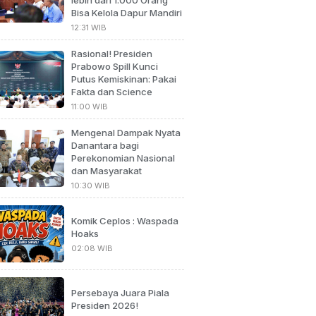
Bisa Kelola Dapur Mandiri
12:31 WIB
Rasional! Presiden
Prabowo Spill Kunci
Putus Kemiskinan: Pakai
Fakta dan Science
11:00 WIB
Mengenal Dampak Nyata
Danantara bagi
Perekonomian Nasional
dan Masyarakat
10:30 WIB
Komik Ceplos : Waspada
Hoaks
02:08 WIB
Persebaya Juara Piala
Presiden 2026!