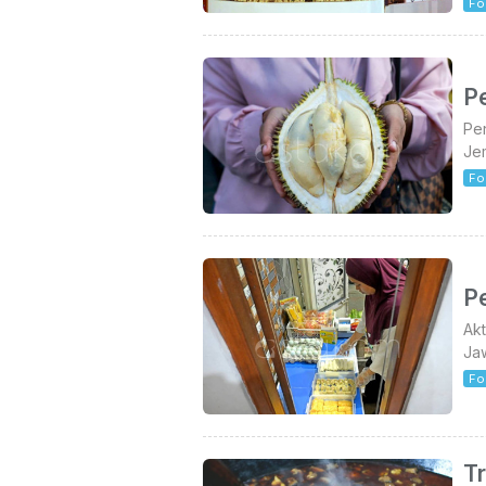
Fo
P
Pen
Je
Fo
P
Akt
Jaw
Fo
T