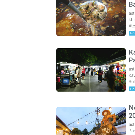
B
as
kha
Ate
Fo
K
P
as
kaw
Sul
Fo
N
2
as
Pa