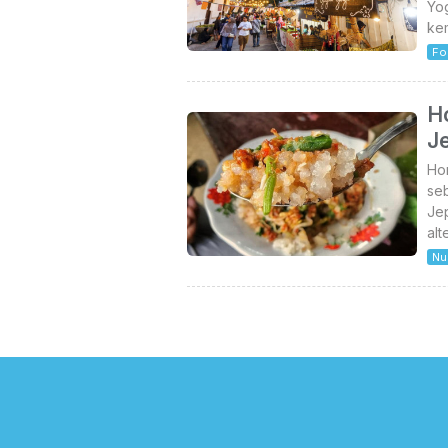
Yo
ke
Fo
H
J
Hor
seb
Jep
alt
Nu