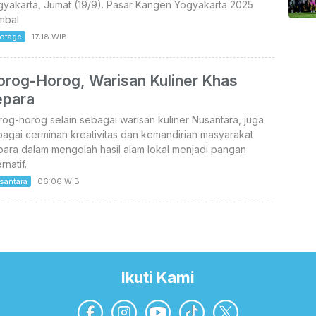
gyakarta, Jumat (19/9). Pasar Kangen Yogyakarta 2025
mbal
otage
17:18 WIB
orog-Horog, Warisan Kuliner Khas
epara
og-horog selain sebagai warisan kuliner Nusantara, juga
agai cerminan kreativitas dan kemandirian masyarakat
ara dalam mengolah hasil alam lokal menjadi pangan
ernatif.
santara
06:06 WIB
Ikuti Kami