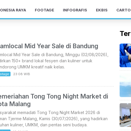
ONESIA RAYA
FOOTAGE
INFOGRAFIS
EKBIS
CARTO
Ter
amlocal Mid Year Sale di Bandung
mlocal Mid Year Sale di Bandung, Minggu (02/08/2026),
irkan 150+ brand lokal fesyen dan kuliner untuk
ndorong UMKM kreatif naik kelas.
otage
23:08 WIB
emeriahan Tong Tong Night Market di
ota Malang
syarakat memadati Tong Tong Night Market 2026 di
man Tjerme Malang, Kamis (30/07/2026), yang hadirkan
uhan kuliner, UMKM, dan pentas seni budaya.