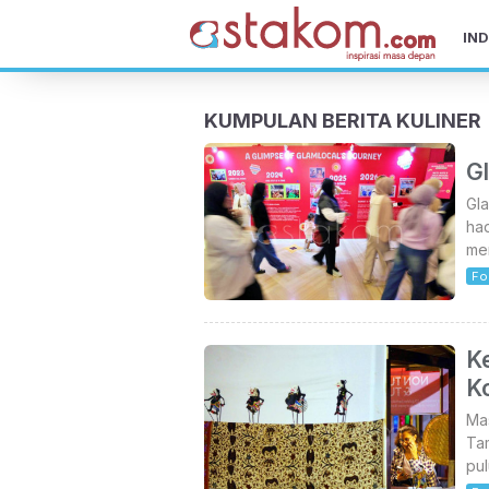
IND
KUMPULAN BERITA KULINER
Gl
Gla
had
me
Fo
K
K
Ma
Ta
pul