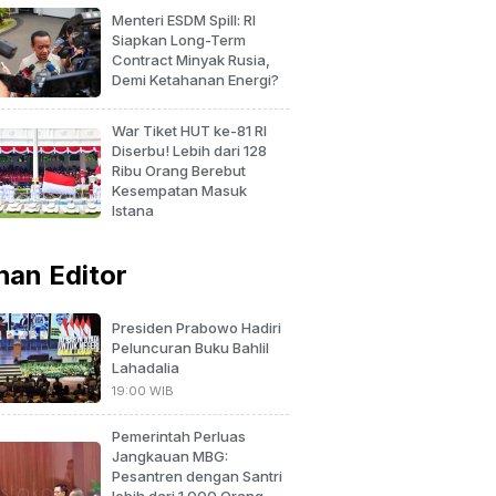
Menteri ESDM Spill: RI
Siapkan Long-Term
Contract Minyak Rusia,
Demi Ketahanan Energi?
War Tiket HUT ke-81 RI
Diserbu! Lebih dari 128
Ribu Orang Berebut
Kesempatan Masuk
Istana
ihan Editor
Presiden Prabowo Hadiri
Peluncuran Buku Bahlil
Lahadalia
19:00 WIB
Pemerintah Perluas
Jangkauan MBG:
Pesantren dengan Santri
lebih dari 1.000 Orang