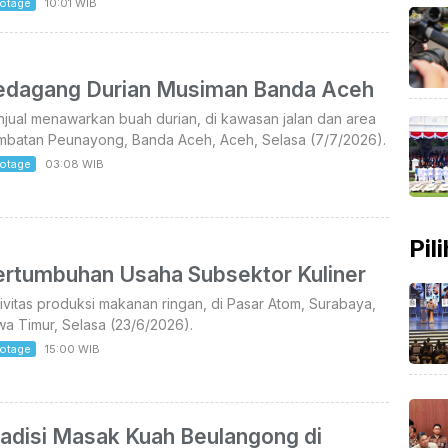
otage
10:01 WIB
edagang Durian Musiman Banda Aceh
jual menawarkan buah durian, di kawasan jalan dan area
mbatan Peunayong, Banda Aceh, Aceh, Selasa (7/7/2026).
otage
03:08 WIB
Pil
ertumbuhan Usaha Subsektor Kuliner
ivitas produksi makanan ringan, di Pasar Atom, Surabaya,
a Timur, Selasa (23/6/2026).
otage
15:00 WIB
radisi Masak Kuah Beulangong di