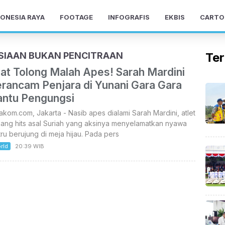
ONESIA RAYA
FOOTAGE
INFOGRAFIS
EKBIS
CARTO
SIAAN BUKAN PENCITRAAN
Ter
iat Tolong Malah Apes! Sarah Mardini
erancam Penjara di Yunani Gara Gara
antu Pengungsi
akom.com, Jakarta - Nasib apes dialami Sarah Mardini, atlet
nang hits asal Suriah yang aksinya menyelamatkan nyawa
tru berujung di meja hijau. Pada pers
rld
20:39 WIB