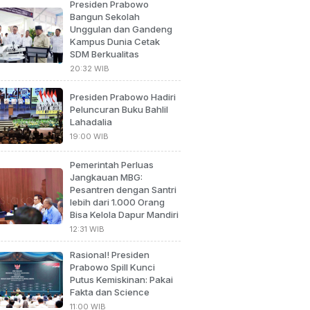
Presiden Prabowo
Bangun Sekolah
Unggulan dan Gandeng
Kampus Dunia Cetak
SDM Berkualitas
20:32 WIB
Presiden Prabowo Hadiri
Peluncuran Buku Bahlil
Lahadalia
19:00 WIB
Pemerintah Perluas
Jangkauan MBG:
Pesantren dengan Santri
lebih dari 1.000 Orang
Bisa Kelola Dapur Mandiri
12:31 WIB
Rasional! Presiden
Prabowo Spill Kunci
Putus Kemiskinan: Pakai
Fakta dan Science
11:00 WIB