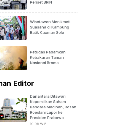
Periset BRIN
Wisatawan Menikmati
Suasana di Kampung
Batik Kauman Solo
Petugas Padamkan
Kebakaran Taman
Nasional Bromo
ihan Editor
Danantara Ditawari
Kepemilikan Saham
Bandara Madinah, Rosan
Roeslani Lapor ke
Presiden Prabowo
10:08 WIB