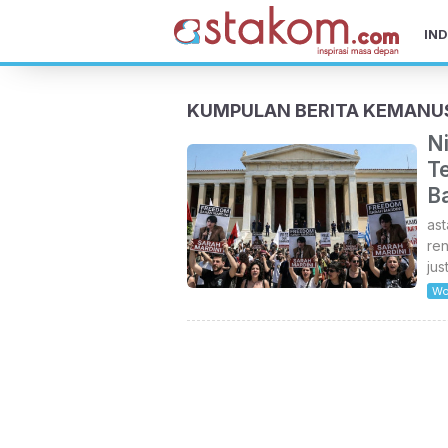
IND
KUMPULAN BERITA KEMANU
N
T
B
ast
re
jus
Wo