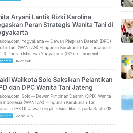
ita Aryani Lantik Rizki Karolina,
gaskan Peran Strategis Wanita Tani di
ogyakarta
takom.com, Yogyakarta — Dewan Pimpinan Daerah (DPD)
nita Tani (WANTAN) Himpunan Kerukunan Tani Indonesia
TI) Daerah Istimewa Yogyakarta (DIY) resmi memil
santara
15:22 WIB
kil Walikota Solo Saksikan Pelantikan
PD dan DPC Wanita Tani Jateng
takom.com, Solo— Dewan Pimpinan Daerah (DPD) Wanita
ni Indonesia (WANTAN) Himpunan Kerukunan Tani
onesia (HKTI) Jawa Tengah resmi dilantik pada Sabtu (18
santara
22:48 WIB