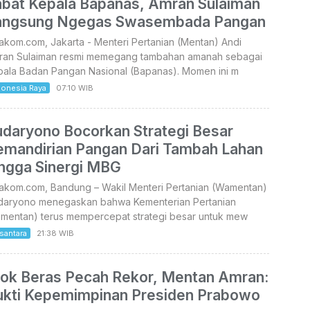
abat Kepala Bapanas, Amran Sulaiman
angsung Ngegas Swasembada Pangan
akom.com, Jakarta - Menteri Pertanian (Mentan) Andi
ran Sulaiman resmi memegang tambahan amanah sebagai
pala Badan Pangan Nasional (Bapanas). Momen ini m
donesia Raya
07:10 WIB
udaryono Bocorkan Strategi Besar
emandirian Pangan Dari Tambah Lahan
ingga Sinergi MBG
takom.com, Bandung – Wakil Menteri Pertanian (Wamentan)
daryono menegaskan bahwa Kementerian Pertanian
ementan) terus mempercepat strategi besar untuk mew
santara
21:38 WIB
tok Beras Pecah Rekor, Mentan Amran:
ukti Kepemimpinan Presiden Prabowo