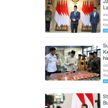
J
L
ast
Am
Ke
In
S
K
h
as
Su
(K
Nu
S
B