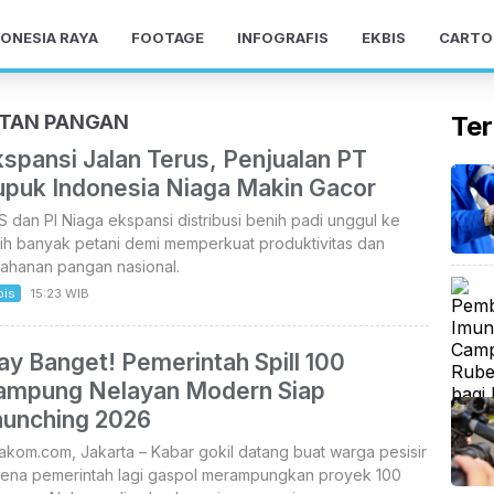
ONESIA RAYA
FOOTAGE
INFOGRAFIS
EKBIS
CARTO
ATAN PANGAN
Ter
spansi Jalan Terus, Penjualan PT
upuk Indonesia Niaga Makin Gacor
 dan PI Niaga ekspansi distribusi benih padi unggul ke
ih banyak petani demi memperkuat produktivitas dan
tahanan pangan nasional.
bis
15:23 WIB
ay Banget! Pemerintah Spill 100
ampung Nelayan Modern Siap
aunching 2026
akom.com, Jakarta – Kabar gokil datang buat warga pesisir
rena pemerintah lagi gaspol merampungkan proyek 100