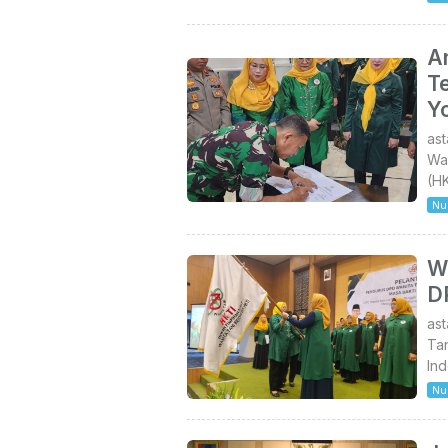
An
Te
Y
as
Wa
(HK
Nu
Wa
D
as
Ta
Ind
Nu