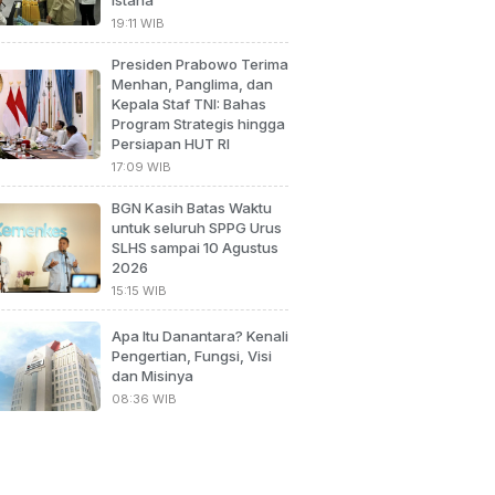
19:11 WIB
Presiden Prabowo Terima
Menhan, Panglima, dan
Kepala Staf TNI: Bahas
Program Strategis hingga
Persiapan HUT RI
17:09 WIB
BGN Kasih Batas Waktu
untuk seluruh SPPG Urus
SLHS sampai 10 Agustus
2026
15:15 WIB
Apa Itu Danantara? Kenali
Pengertian, Fungsi, Visi
dan Misinya
08:36 WIB