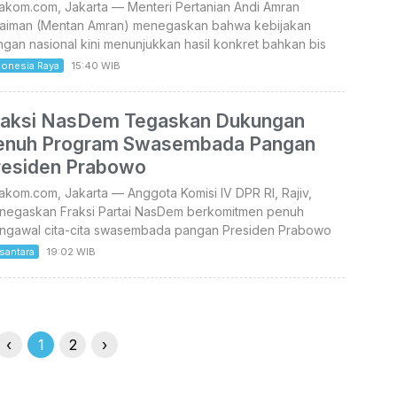
takom.com, Jakarta — Menteri Pertanian Andi Amran
laiman (Mentan Amran) menegaskan bahwa kebijakan
gan nasional kini menunjukkan hasil konkret bahkan bis
donesia Raya
15:40 WIB
raksi NasDem Tegaskan Dukungan
enuh Program Swasembada Pangan
residen Prabowo
akom.com, Jakarta — Anggota Komisi IV DPR RI, Rajiv,
negaskan Fraksi Partai NasDem berkomitmen penuh
ngawal cita-cita swasembada pangan Presiden Prabowo
santara
19:02 WIB
‹
1
2
›