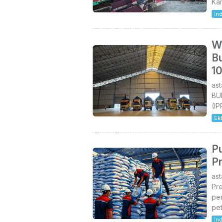
Ka
In
W
B
1
as
BU
(IP
Ek
P
P
ast
Pr
pem
pet
In