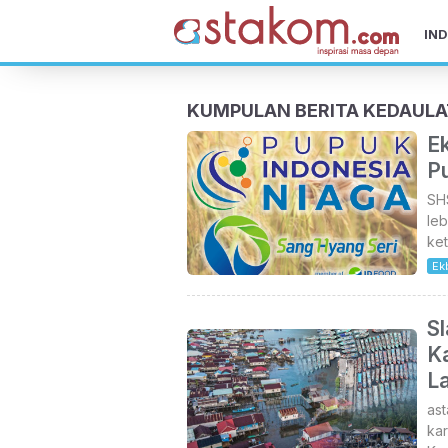
IND
KUMPULAN BERITA KEDAUL
Ek
P
SHS
leb
ke
Ek
Sl
K
L
ast
ka