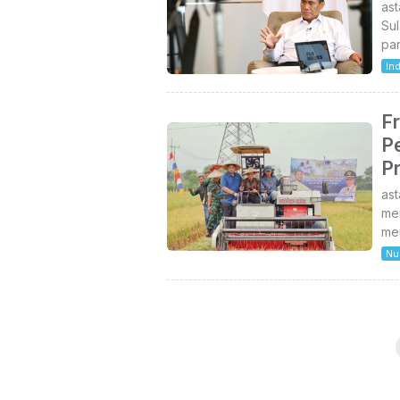
as
Su
pan
In
F
P
P
ast
me
me
Nu