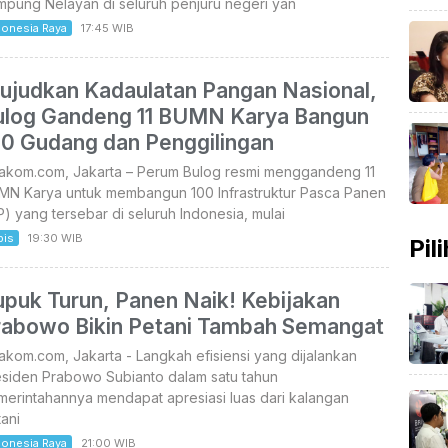
mpung Nelayan di seluruh penjuru negeri yan
donesia Raya
17:45 WIB
ujudkan Kadaulatan Pangan Nasional,
ulog Gandeng 11 BUMN Karya Bangun
00 Gudang dan Penggilingan
takom.com, Jakarta – Perum Bulog resmi menggandeng 11
MN Karya untuk membangun 100 Infrastruktur Pasca Panen
P) yang tersebar di seluruh Indonesia, mulai
bis
19:30 WIB
Pil
upuk Turun, Panen Naik! Kebijakan
rabowo Bikin Petani Tambah Semangat
akom.com, Jakarta - Langkah efisiensi yang dijalankan
esiden Prabowo Subianto dalam satu tahun
erintahannya mendapat apresiasi luas dari kalangan
ani
donesia Raya
21:00 WIB