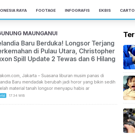
ONESIA RAYA
FOOTAGE
INFOGRAFIS
EKBIS
CARTO
 GUNUNG MAUNGANUI
Ter
elandia Baru Berduka! Longsor Terjang
erkemahan di Pulau Utara, Christopher
xon Spill Update 2 Tewas dan 6 Hilang
akom.com, Jakarta – Suasana liburan musim panas di
andia Baru mendadak berubah jadi horor yang bikin sedih
elah material tanah longsor menyapu habis ar
rld
17:34 WIB