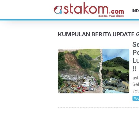
IND
KUMPULAN BERITA UPDATE
S
P
Lu
!!
ast
Sel
set
Wo