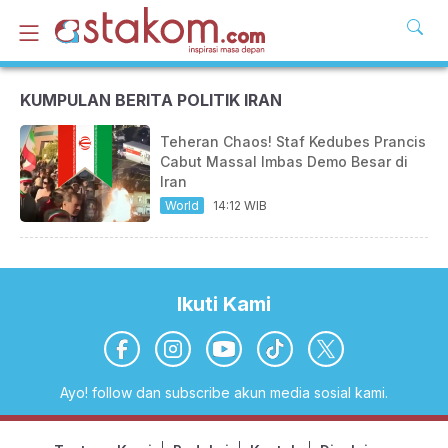
KUMPULAN BERITA POLITIK IRAN
Teheran Chaos! Staf Kedubes Prancis
Cabut Massal Imbas Demo Besar di
Iran
World
14:12 WIB
Ikuti Kami
Ayo! follow dan subscribe akun media sosial kami.