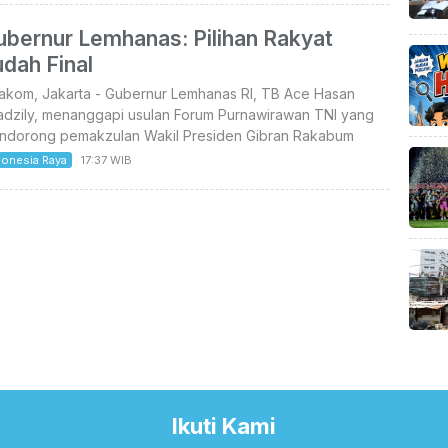
ubernur Lemhanas: Pilihan Rakyat
dah Final
takom, Jakarta - Gubernur Lemhanas RI, TB Ace Hasan
adzily, menanggapi usulan Forum Purnawirawan TNI yang
ndorong pemakzulan Wakil Presiden Gibran Rakabum
donesia Raya
17:37 WIB
Ikuti Kami