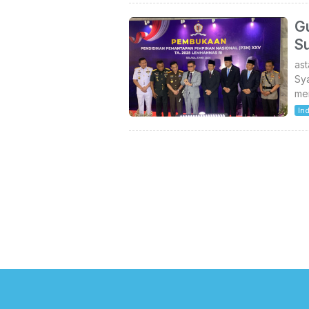
G
Su
as
Sy
me
In