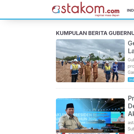
IND
KUMPULAN BERITA GUBERN
G
L
Gub
pr
Gar
In
P
D
A
as
Su