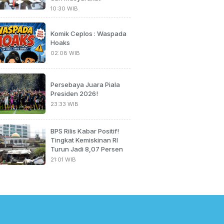
10:30 WIB
Komik Ceplos : Waspada
Hoaks
02:08 WIB
Persebaya Juara Piala
Presiden 2026!
23:33 WIB
BPS Rilis Kabar Positif!
Tingkat Kemiskinan RI
Turun Jadi 8,07 Persen
21:01 WIB