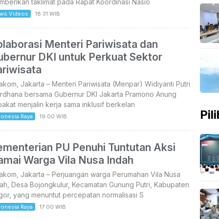
berikan taklimat pada Rapat Koordinasi Nasio
ws Videos
18:31 WIB
laborasi Menteri Pariwisata dan
ubernur DKI untuk Perkuat Sektor
ariwisata
akom, Jakarta – Menteri Pariwisata (Menpar) Widiyanti Putri
rdhana bersama Gubernur DKI Jakarta Pramono Anung
akat menjalin kerja sama inklusif berkelan
Pil
donesia Raya
19:00 WIB
ementerian PU Penuhi Tuntutan Aksi
amai Warga Vila Nusa Indah
takom, Jakarta – Perjuangan warga Perumahan Vila Nusa
dah, Desa Bojongkulur, Kecamatan Gunung Putri, Kabupaten
or, yang menuntut percepatan normalisasi S
donesia Raya
17:00 WIB