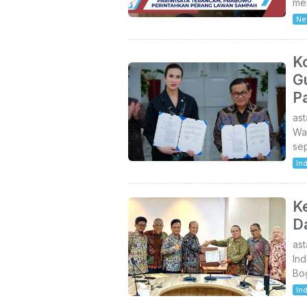
mem
Ne
Ko
G
P
ast
Wa
sep
In
K
D
as
In
Bog
In