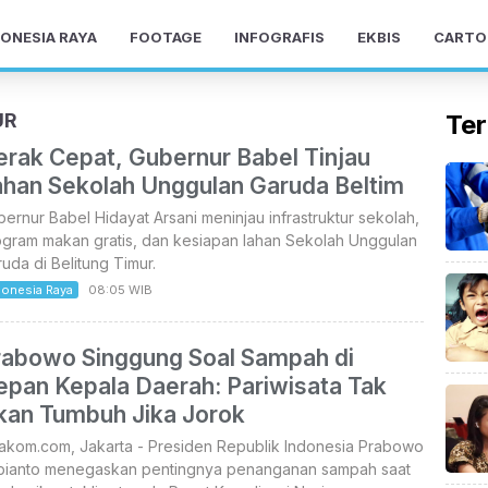
ONESIA RAYA
FOOTAGE
INFOGRAFIS
EKBIS
CARTO
UR
Ter
erak Cepat, Gubernur Babel Tinjau
ahan Sekolah Unggulan Garuda Beltim
ernur Babel Hidayat Arsani meninjau infrastruktur sekolah,
ogram makan gratis, dan kesiapan lahan Sekolah Unggulan
uda di Belitung Timur.
donesia Raya
08:05 WIB
rabowo Singgung Soal Sampah di
epan Kepala Daerah: Pariwisata Tak
kan Tumbuh Jika Jorok
takom.com, Jakarta - Presiden Republik Indonesia Prabowo
bianto menegaskan pentingnya penanganan sampah saat