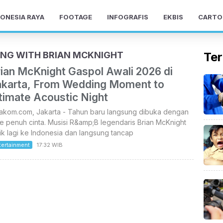
ONESIA RAYA
FOOTAGE
INFOGRAFIS
EKBIS
CARTO
ING WITH BRIAN MCKNIGHT
Ter
rian McKnight Gaspol Awali 2026 di
akarta, From Wedding Moment to
timate Acoustic Night
takom.com, Jakarta - Tahun baru langsung dibuka dengan
e penuh cinta. Musisi R&amp;B legendaris Brian McKnight
ik lagi ke Indonesia dan langsung tancap
tertainment
17:32 WIB