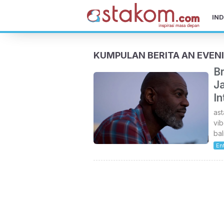
IND
KUMPULAN BERITA AN EVEN
B
J
In
as
vib
bal
En