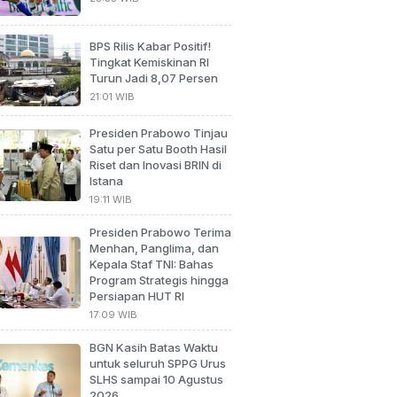
BPS Rilis Kabar Positif!
Tingkat Kemiskinan RI
Turun Jadi 8,07 Persen
21:01 WIB
Presiden Prabowo Tinjau
Satu per Satu Booth Hasil
Riset dan Inovasi BRIN di
Istana
19:11 WIB
Presiden Prabowo Terima
Menhan, Panglima, dan
Kepala Staf TNI: Bahas
Program Strategis hingga
Persiapan HUT RI
17:09 WIB
BGN Kasih Batas Waktu
untuk seluruh SPPG Urus
SLHS sampai 10 Agustus
2026