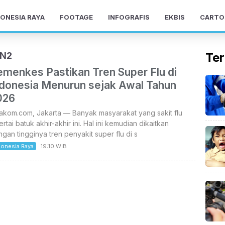
ONESIA RAYA
FOOTAGE
INFOGRAFIS
EKBIS
CARTO
3N2
Ter
emenkes Pastikan Tren Super Flu di
ndonesia Menurun sejak Awal Tahun
026
akom.com, Jakarta — Banyak masyarakat yang sakit flu
ertai batuk akhir-akhir ini. Hal ini kemudian dikaitkan
gan tingginya tren penyakit super flu di s
donesia Raya
19:10 WIB