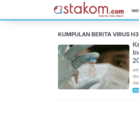
IND
KUMPULAN BERITA VIRUS H
K
I
2
ast
dis
den
In