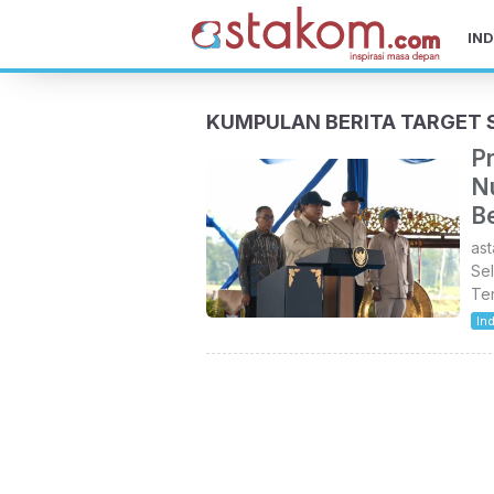
IND
KUMPULAN BERITA TARGET
P
N
B
ast
Se
Te
In