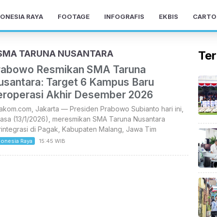
ONESIA RAYA
FOOTAGE
INFOGRAFIS
EKBIS
CARTO
 SMA TARUNA NUSANTARA
Ter
rabowo Resmikan SMA Taruna
usantara: Target 6 Kampus Baru
eroperasi Akhir Desember 2026
akom.com, Jakarta — Presiden Prabowo Subianto hari ini,
lasa (13/1/2026), meresmikan SMA Taruna Nusantara
rintegrasi di Pagak, Kabupaten Malang, Jawa Tim
donesia Raya
15:45 WIB