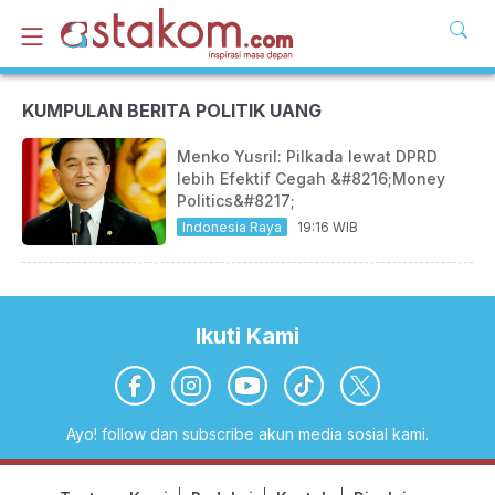
KUMPULAN BERITA POLITIK UANG
Menko Yusril: Pilkada lewat DPRD
lebih Efektif Cegah &#8216;Money
Politics&#8217;
Indonesia Raya
19:16 WIB
Ikuti Kami
Ayo! follow dan subscribe akun media sosial kami.