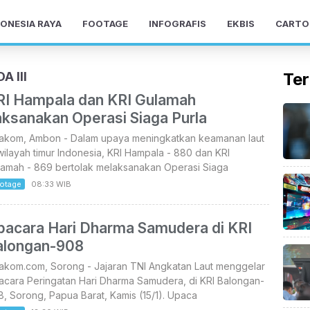
ONESIA RAYA
FOOTAGE
INFOGRAFIS
EKBIS
CARTO
 III
Ter
RI Hampala dan KRI Gulamah
aksanakan Operasi Siaga Purla
takom, Ambon - Dalam upaya meningkatkan keamanan laut
wilayah timur Indonesia, KRI Hampala - 880 dan KRI
lamah - 869 bertolak melaksanakan Operasi Siaga
otage
08:33 WIB
pacara Hari Dharma Samudera di KRI
alongan-908
takom.com, Sorong - Jajaran TNI Angkatan Laut menggelar
acara Peringatan Hari Dharma Samudera, di KRI Balongan-
, Sorong, Papua Barat, Kamis (15/1). Upaca