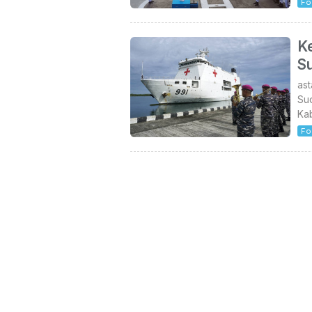
Fo
K
S
as
Su
Ka
Fo