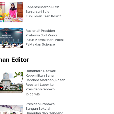
Koperasi Merah Putih
Banjarsari Solo
Tunjukkan Tren Positif
Rasional! Presiden
Prabowo Spill Kunci
Putus Kemiskinan: Pakai
Fakta dan Science
ihan Editor
Danantara Ditawari
Kepemilikan Saham
Bandara Madinah, Rosan
Roeslani Lapor ke
Presiden Prabowo
10:08 WIB
Presiden Prabowo
Bangun Sekolah
Unggulan dan Gandeng