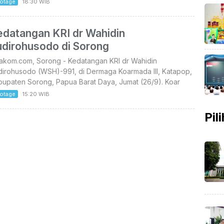
otage
18:30 WIB
edatangan KRI dr Wahidin
udirohusodo di Sorong
takom.com, Sorong - Kedatangan KRI dr Wahidin
dirohusodo (WSH)-991, di Dermaga Koarmada III, Katapop,
bupaten Sorong, Papua Barat Daya, Jumat (26/9). Koar
otage
15:20 WIB
Pil