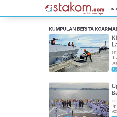
IND
KUMPULAN BERITA KOARMADA
K
L
as
di 
Gu
Fo
U
B
as
Up
908