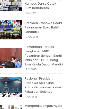
Kampus Dunia Cetak
SDM Berkualitas
20:32 WIB
Presiden Prabowo Hadiri
Peluncuran Buku Bahlil
Lahadalia
19:00 WIB
Pemerintah Perluas
Jangkauan MBG:
Pesantren dengan Santri
lebih dari 1.000 Orang
Bisa Kelola Dapur Mandiri
12:31 WIB
Rasional! Presiden
Prabowo Spill Kunci
Putus Kemiskinan: Pakai
Fakta dan Science
11:00 WIB
Mengenal Dampak Nyata