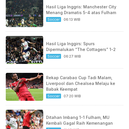
Hasil Liga Inggris: Manchester City
Menang Dramatis 5-4 atas Fulham
Soccer
06:13 WIB
Hasil Liga Inggirs: Spurs
Dipermalukan “The Cottagers” 1-2
Soccer
06:27 WIB
Rekap Carabao Cup Tadi Malam,
Liverpool dan Chealsea Melaju ke
Babak Keempat
Soccer
07:20 WIB
Ditahan Imbang 1-1 Fulham, MU
Kembali Gagal Raih Kemenangan