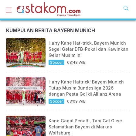
KUMPULAN BERITA BAYERN MUNICH
Harry Kane Hat-trick, Bayern Munich
Segel Gelar DFB-Pokal dan Kawinkan
Gelar Musim Ini
Soccer
08:48 WIB
Harry Kane Hattrick! Bayern Munich
Tutup Musim Bundesliga 2026
dengan Pesta Gol di Allianz Arena
Soccer
08:09 WIB
Kane Gagal Penalti, Tapi Gol Olise
Selamatkan Bayern di Markas
Wolfsburg!