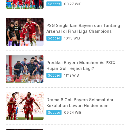
Soccer
08:27 WIB
PSG Singkirkan Bayern dan Tantang
Arsenal di Final Liga Champions
Soccer
10:13 WIB
Prediksi Bayern Munchen Vs PSG:
Hujan Gol Terjadi Lagi?
Soccer
11:12 WIB
Drama 6 Gol! Bayern Selamat dari
Kekalahan Lawan Heidenheim
Soccer
09:24 WIB