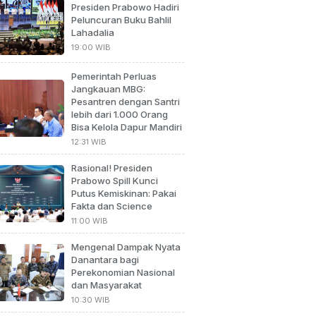
Presiden Prabowo Hadiri
Peluncuran Buku Bahlil
Lahadalia
19:00 WIB
Pemerintah Perluas
Jangkauan MBG:
Pesantren dengan Santri
lebih dari 1.000 Orang
Bisa Kelola Dapur Mandiri
12:31 WIB
Rasional! Presiden
Prabowo Spill Kunci
Putus Kemiskinan: Pakai
Fakta dan Science
11:00 WIB
Mengenal Dampak Nyata
Danantara bagi
Perekonomian Nasional
dan Masyarakat
10:30 WIB