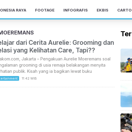
ONESIA RAYA
FOOTAGE
INFOGRAFIS
EKBIS
CARTO
E MOEREMANS
Ter
lajar dari Cerita Aurelie: Grooming dan
lasi yang Kelihatan Care, Tapi??
takom.com, Jakarta – Pengakuan Aurelie Moeremans soal
ngalaman grooming di usia remaja belakangan menyita
hatian publik. Kisah yang ia bagikan lewat buku
tertainment
11:42 WIB