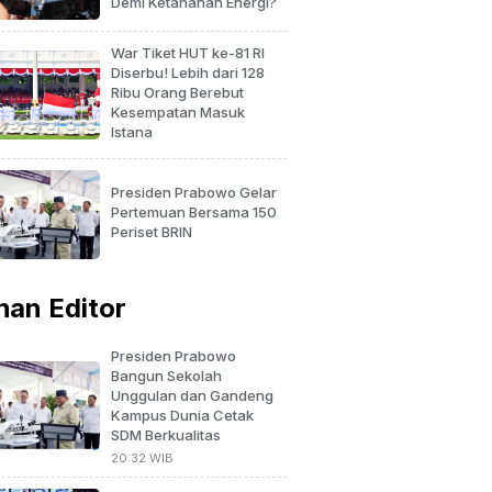
Demi Ketahanan Energi?
War Tiket HUT ke-81 RI
Diserbu! Lebih dari 128
Ribu Orang Berebut
Kesempatan Masuk
Istana
Presiden Prabowo Gelar
Pertemuan Bersama 150
Periset BRIN
ihan Editor
Presiden Prabowo
Bangun Sekolah
Unggulan dan Gandeng
Kampus Dunia Cetak
SDM Berkualitas
20:32 WIB