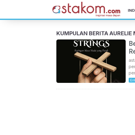
IND
KUMPULAN BERITA AURELI
Be
Re
as
pe
per
En