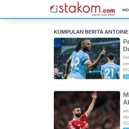
IND
KUMPULAN BERITA ANTOIN
P
D
Pel
pem
202
So
M
A
as
dip
20