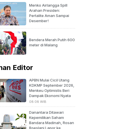
Menko Airlangga Spill
Arahan Presiden:
Pertalite Aman Sampai
Desember!
Bendera Merah Putih 600
meter di Malang
ihan Editor
APBN Mulai Cicil Utang
KDKMP September 2026,
Menkeu Optimistis Beri
Dampak Ekonomi Nyata
08:08 WIB
Danantara Ditawari
Kepemilikan Saham
Bandara Madinah, Rosan
Roeslani Lapor ke