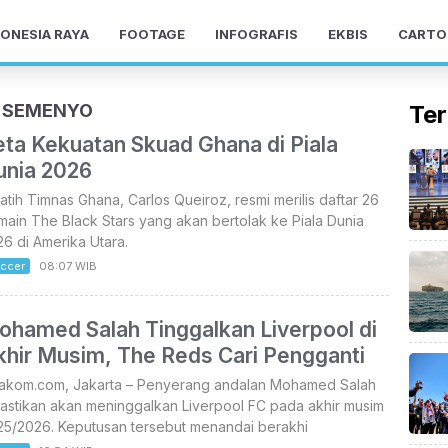
ONESIA RAYA
FOOTAGE
INFOGRAFIS
EKBIS
CARTO
E SEMENYO
Ter
eta Kekuatan Skuad Ghana di Piala
unia 2026
atih Timnas Ghana, Carlos Queiroz, resmi merilis daftar 26
ain The Black Stars yang akan bertolak ke Piala Dunia
6 di Amerika Utara.
ccer
08:07 WIB
ohamed Salah Tinggalkan Liverpool di
khir Musim, The Reds Cari Pengganti
takom.com, Jakarta – Penyerang andalan Mohamed Salah
astikan akan meninggalkan Liverpool FC pada akhir musim
25/2026. Keputusan tersebut menandai berakhi