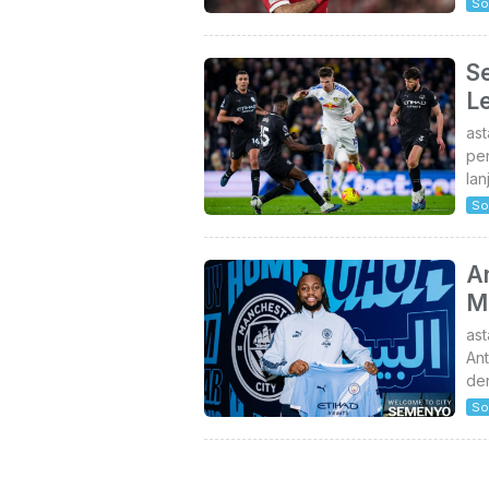
So
S
L
as
pe
lan
So
A
M
as
An
de
So