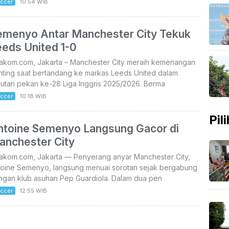
ccer
10:54 WIB
emenyo Antar Manchester City Tekuk
eeds United 1-0
takom.com, Jakarta – Manchester City meraih kemenangan
nting saat bertandang ke markas Leeds United dalam
jutan pekan ke-28 Liga Inggris 2025/2026. Berma
ccer
10:18 WIB
Pil
ntoine Semenyo Langsung Gacor di
anchester City
takom.com, Jakarta — Penyerang anyar Manchester City,
toine Semenyo, langsung menuai sorotan sejak bergabung
ngan klub asuhan Pep Guardiola. Dalam dua pen
ccer
12:55 WIB